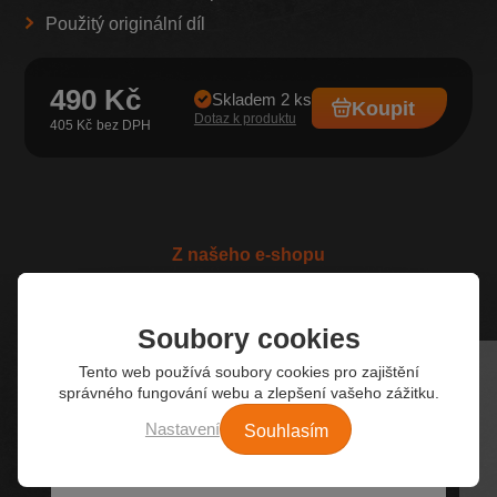
Použitý originální díl
490 Kč
Skladem 2 ks
Koupit
Dotaz k produktu
405 Kč
Z našeho e-shopu
Nejžádanější autodíly
Soubory cookies
Tento web používá soubory cookies pro zajištění
správného fungování webu a zlepšení vašeho zážitku.
Souhlasím
Nastavení