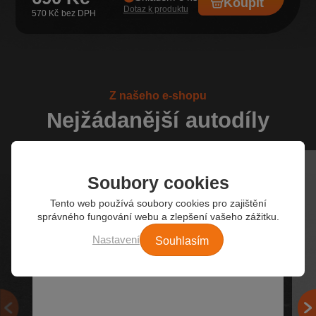
Koupit
Dotaz k produktu
570 Kč
Z našeho e-shopu
Nejžádanější autodíly
Soubory cookies
Tento web používá soubory cookies pro zajištění
správného fungování webu a zlepšení vašeho zážitku.
Souhlasím
Nastavení