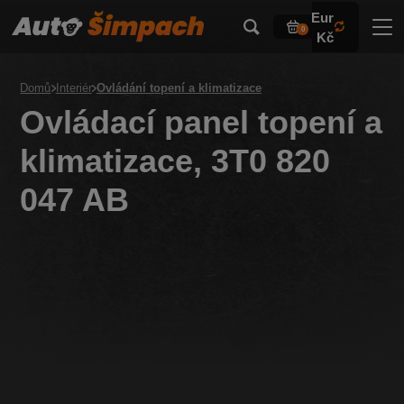
Eur
0
Kč
Domů
Interiér
Ovládání topení a klimatizace
Ovládací panel topení a
klimatizace, 3T0 820
047 AB