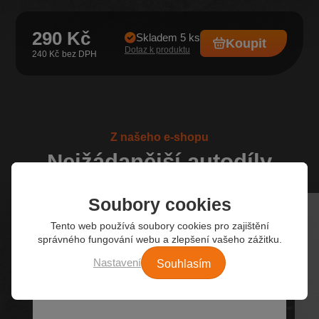
290 Kč
Skladem 5 ks
Koupit
Dotaz k produktu
240 Kč
Z našeho e-shopu
Nejžádanější autodíly
Soubory cookies
Tento web používá soubory cookies pro zajištění
správného fungování webu a zlepšení vašeho zážitku.
Souhlasím
Nastavení