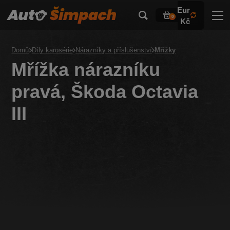
Eur
0
Kč
Domů
Díly karosérie
Nárazníky a příslušenství
Mřížky
Mřížka nárazníku
pravá, Škoda Octavia
III