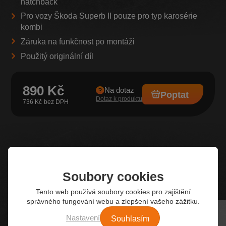
hatchback
Pro vozy Škoda Superb II pouze pro typ karosérie
kombi
Záruka na funkčnost po montáži
Použitý originální díl
890 Kč
Na dotaz
Poptat
Dotaz k produktu
736 Kč
Z našeho e-shopu
Nejžádanější autodíly
Soubory cookies
Tento web používá soubory cookies pro zajištění
správného fungování webu a zlepšení vašeho zážitku.
Souhlasím
Nastavení