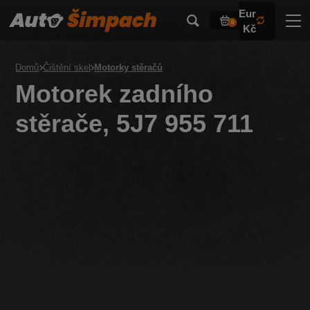
Eur
0
Kč
Domů
Čištění skel
Motorky stěračů
Motorek zadního
stěrače, 5J7 955 711