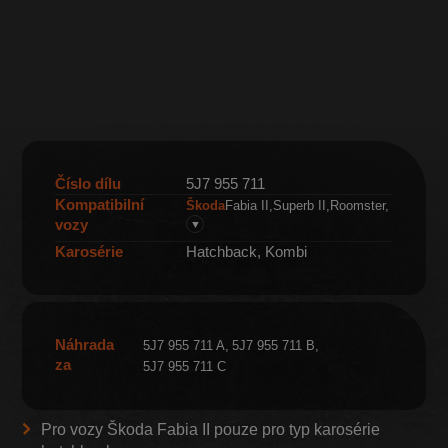
Číslo dílu
5J7 955 711
Kompatibilní
Škoda
Fabia II
Superb II
Roomster
vozy
▼
Karosérie
Hatchback, Kombi
Náhrada
5J7 955 711 A
5J7 955 711 B
za
5J7 955 711 C
Pro vozy Škoda Fabia II pouze pro typ karosérie