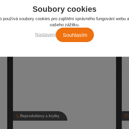
Soubory cookies
Z našeho e-shopu
Nejžádanější autodíly
b používá soubory cookies pro zajištění správného fungování webu a
vašeho zážitku.
Nastavení
Souhlasím
Reproduktory a krytky
A,
Reproduktor basový, 1Z0 035 411 C
Ho