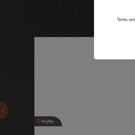
Tento we
Krytky
Kryt hagusu pravý přední, 1Z9 860 146 