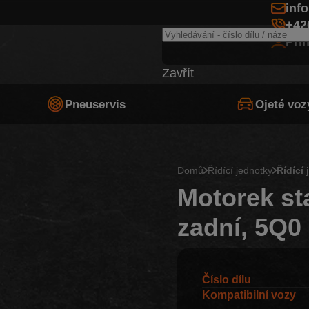
inf
+42
Při
Zavřít
Pneuservis
Ojeté voz
Domů
Řídící jednotky
Řídící
Motorek st
zadní, 5Q0
Číslo dílu
Kompatibilní vozy