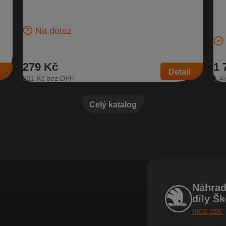
95
Basový reproduktor pro přední i zadní dveře, pro vozidla
bez Sound Systému Do předních dveří pro vozy: Škoda
 A |
Hor
Fabia I…
Nov
Na dotaz
103
279 Kč
1 
Detail
231 Kč
1 4
Celý katalog
Náhrad
díly Š
VÍCE ZDE