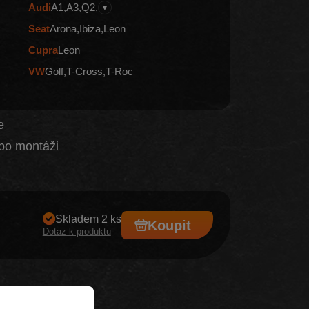
Audi
A1
A3
Q2
▼
Seat
Arona
Ibiza
Leon
Cupra
Leon
VW
Golf
T-Cross
T-Roc
dveře
po montáži
Skladem 2 ks
Koupit
Dotaz k produktu