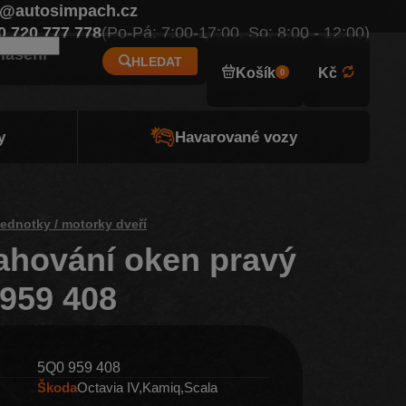
o@autosimpach.cz
Eur
0 720 777 778
(Po-Pá: 7:00-17:00, So: 8:00 - 12:00)
hlášení
HLEDAT
Košík
Kč
0
y
Havarované vozy
 jednotky / motorky dveří
ahování oken pravý
 959 408
5Q0 959 408
Škoda
Octavia IV
Kamiq
Scala