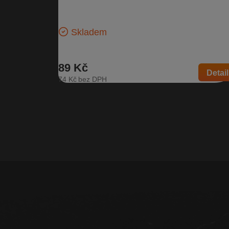
Škoda Octavia II
Pravá přední krytka hagusu | Číslo dílu: 1Z9 860 146
Kompatibilní vozy: Škoda Octavia II
Skladem
89 Kč
Detail
74 Kč