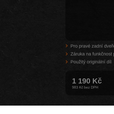
Pro pravé zadní 
Záruka na funkčnost 
Použitý originální díl
1 190 Kč
983 Kč