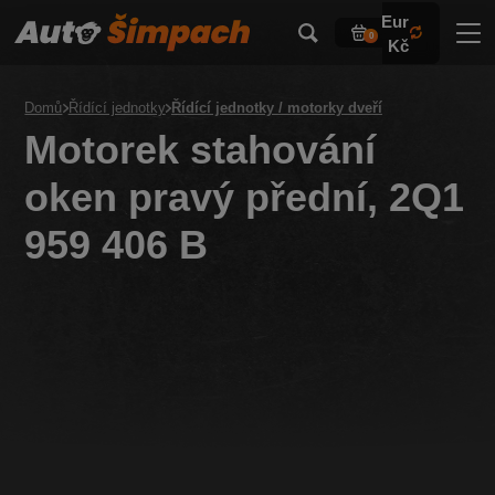
Eur
0
Kč
Domů
Řídící jednotky
Řídící jednotky / motorky dveří
Motorek stahování
oken pravý přední, 2Q1
959 406 B