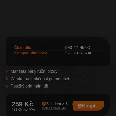
Číslo dílu
5E0 711 457 C
Kompatibilní vozy
Škoda
Octavia III
Manžeta páky ruční brzdy
Záruka na funkčnost po montáži
Použitý originální díl
259 Kč
Skladem > 5 ks
Koupit
Dotaz k produktu
214 Kč