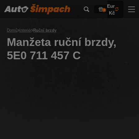
Eur
0
Kč
Domů
Interiér
Ruční brzdy
Manžeta ruční brzdy,
5E0 711 457 C