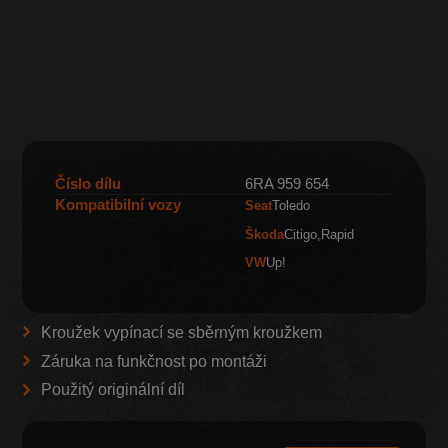
Číslo dílu
6RA 959 654
Kompatibilní vozy
Seat
Toledo
Škoda
Citigo
Rapid
VW
Up!
Kroužek vypínací se sběrným kroužkem
Záruka na funkčnost po montáži
Použitý originální díl