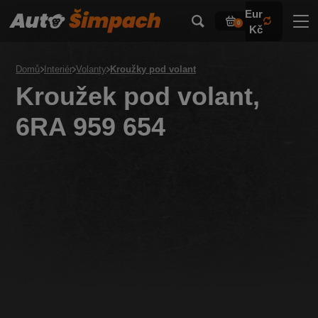
Eur
0
Kč
Domů
Interiér
Volanty
Kroužky pod volant
Kroužek pod volant,
6RA 959 654