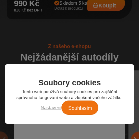
990 Kč
Skladem 5 ks
Koupit
Dotaz k produktu
818 Kč
Z našeho e-shopu
Nejžádanější autodíly
Soubory cookies
Tento web používá soubory cookies pro zajištění
správného fungování webu a zlepšení vašeho zážitku.
Souhlasím
Nastavení