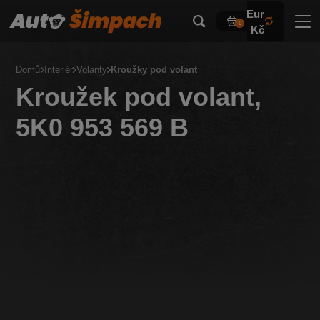
Eur
0
Kč
Domů
Interiér
Volanty
Kroužky pod volant
Kroužek pod volant,
5K0 953 569 B