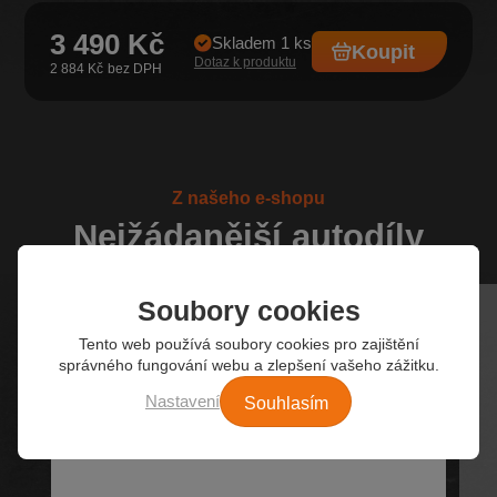
3 490 Kč
Skladem 1 ks
Koupit
Dotaz k produktu
2 884 Kč
Z našeho e-shopu
Nejžádanější autodíly
Soubory cookies
Tento web používá soubory cookies pro zajištění
správného fungování webu a zlepšení vašeho zážitku.
Souhlasím
Nastavení