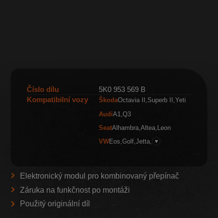
Číslo dílu
5K0 953 569 B
Kompatibilní vozy
Škoda
Octavia II
Superb II
Yeti
Audi
A1
Q3
Seat
Alhambra
Altea
Leon
VW
Eos
Golf
Jetta
▼
Elektronický modul pro kombinovaný přepínač
Záruka na funkčnost po montáži
Použitý originální díl