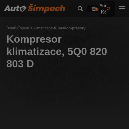
Eur
0
Kč
Domů
Topení a klimatizace
Klimakompresory
Kompresor
klimatizace, 5Q0 820
803 D