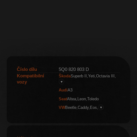
Číslo dílu
5Q0 820 803 D
Kompatibilní
Škoda
Superb II
Yeti
Octavia III
vozy
▼
Audi
A3
Seat
Altea
Leon
Toledo
VW
Beetle
Caddy
Eos
▼