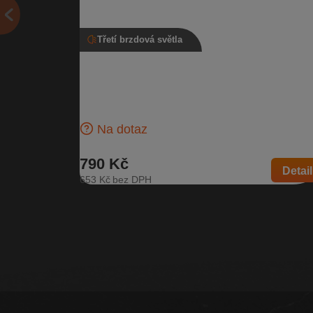
Třetí brzdová světla
Třetí brzdové světlo, 3T9 945 097, Ško
Superb II kombi
Třetí brzdové světlo pro vozidla s typem karosérie k
| Číslo dílu: 3T9 945 097 | Kompatibilní vozy: Škoda
Superb II
Na dotaz
790 Kč
Detail
653 Kč