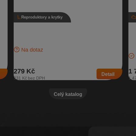
Reproduktory a krytky
da
Reproduktor basový, 5L0 035 411 J
Ho
95
Basový reproduktor pro přední i zadní dveře, pro vozidla
bez Sound Systému Do předních dveří pro vozy: Škoda
ombi
Hor
Fabia I…
Nov
Na dotaz
103
279 Kč
1 
Detail
231 Kč
1 4
Celý katalog