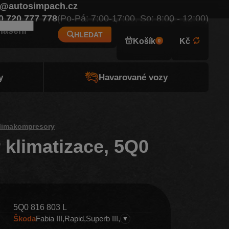
o@autosimpach.cz
Eur
0 720 777 778
(Po-Pá: 7:00-17:00, So: 8:00 - 12:00)
hlášení
HLEDAT
Košík
Kč
0
y
Havarované vozy
limakompresory
klimatizace, 5Q0
5Q0 816 803 L
Škoda
Fabia III
Rapid
Superb III
▼