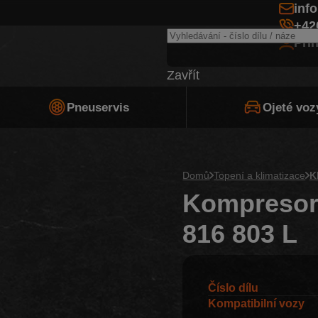
inf
+42
Při
Zavřít
Pneuservis
Ojeté voz
Domů
Topení a klimatizace
K
Kompresor 
816 803 L
Číslo dílu
Kompatibilní vozy