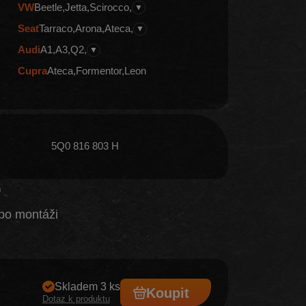
VW
Beetle
Jetta
Scirocco
▼
Seat
Tarraco
Arona
Ateca
▼
Audi
A1
A3
Q2
▼
Cupra
Ateca
Formentor
Leon
5Q0 816 803 H
f
po montáži
Skladem 3 ks
Koupit
Dotaz k produktu