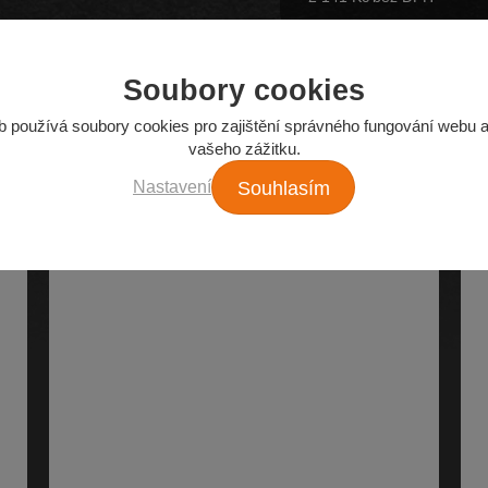
Soubory cookies
b používá soubory cookies pro zajištění správného fungování webu a
Z našeho e-shopu
vašeho zážitku.
Nejžádanější autodíly
Nastavení
Souhlasím