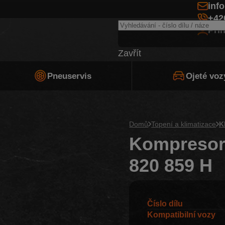
inf
+42
Při
Zavřít
Pneuservis
Ojeté voz
Domů
Topení a klimatizace
K
Kompresor 
820 859 H
Číslo dílu
Kompatibilní vozy