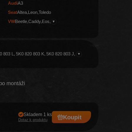
Audi
A3
Seat
Altea
Leon
Toledo
VW
Beetle
Caddy
Eos
▼
0 803 L
5K0 820 803 K
5K0 820 803 J
▼
po montáži
Skladem 1 ks
Koupit
Dotaz k produktu