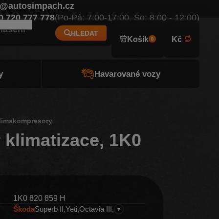
o@autosimpach.cz
Eur
0 720 777 778
(Po-Pá: 7:00-17:00, So: 8:00 - 12:00)
hlášení
HLEDAT
Košík
Kč
0
y
Havarované vozy
limakompresory
klimatizace, 1K0
1K0 820 859 H
Škoda
Superb II
Yeti
Octavia III
▼