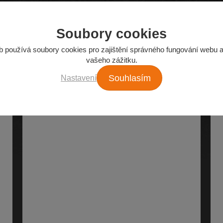
Soubory cookies
Z našeho e-shopu
b používá soubory cookies pro zajištění správného fungování webu a
vašeho zážitku.
Nejžádanější autodíly
Nastavení
Souhlasím