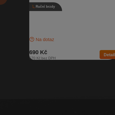
Ruční brzdy
Ruční brzda 5E0 711 301 D, 5E0 711 30
C, Škoda Octavia III, stav C
Kožená páka ruční brzdy Stav C - průměrný stav | Čí
dílu: 5E0 711 301 D, 5E0 711 301 C | Kompatibilní v
Škoda…
Na dotaz
690 Kč
Detail
570 Kč