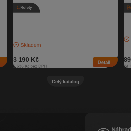
Rolety
1
Roleta kufru, 3V9 867 871 B, Škoda
Kr
Superb III
Šk
slo
Roleta do zavazadlového prostoru pro vozidla s typem
Pra
ozy:
karosérie kombi | Číslo dílu: 3V9 867 871 B | Náhrada
Kom
za: 3V9 867…
Skladem
3 190 Kč
89
Detail
2 636 Kč
74 
Celý katalog
Náhrad