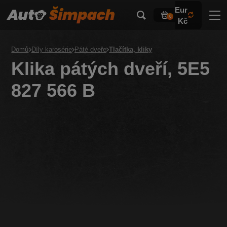
Eur
0
Kč
Domů
Díly karosérie
Páté dveře
Tlačítka, kliky
Klika pátých dveří, 5E5
827 566 B