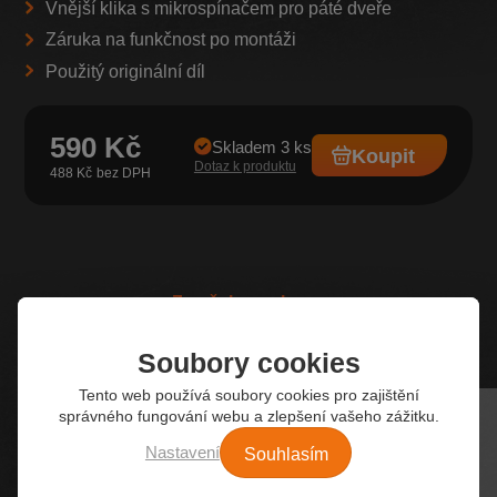
Vnější klika s mikrospínačem pro páté dveře
Záruka na funkčnost po montáži
Použitý originální díl
590 Kč
Skladem 3 ks
Koupit
Dotaz k produktu
488 Kč
Z našeho e-shopu
Nejžádanější autodíly
Soubory cookies
Tento web používá soubory cookies pro zajištění
správného fungování webu a zlepšení vašeho zážitku.
Souhlasím
Nastavení