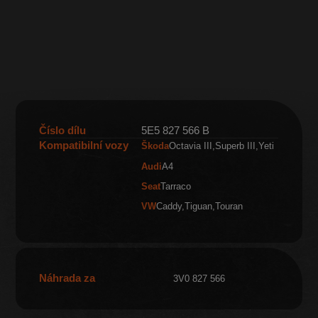
Číslo dílu
5E5 827 566 B
Kompatibilní vozy
Škoda
Octavia III
Superb III
Yeti
Audi
A4
Seat
Tarraco
VW
Caddy
Tiguan
Touran
Náhrada za
3V0 827 566