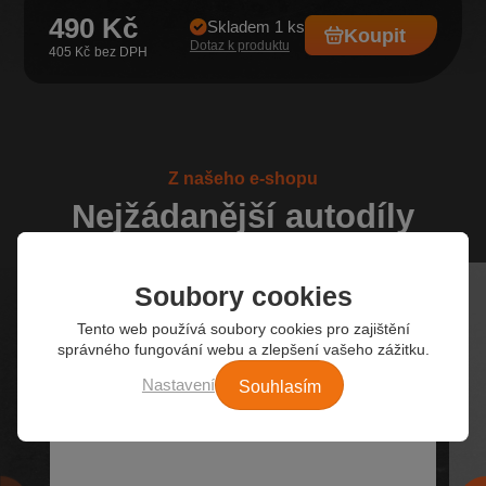
490 Kč
Skladem 1 ks
Koupit
Dotaz k produktu
405 Kč
Z našeho e-shopu
Nejžádanější autodíly
Soubory cookies
Tento web používá soubory cookies pro zajištění
správného fungování webu a zlepšení vašeho zážitku.
Souhlasím
Nastavení