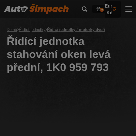
Eur
0
Kč
Domů
Řídící jednotky
Řídící jednotky / motorky dveří
Řídící jednotka
stahování oken levá
přední, 1K0 959 793