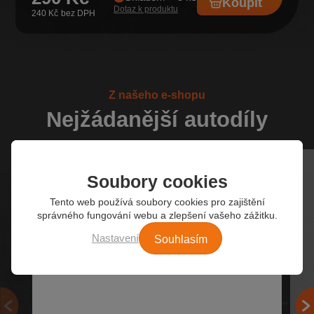
Koupit
Dotaz k produktu
240 Kč
Z našeho e-shopu
Nejžádanější autodíly
Soubory cookies
Tento web používá soubory cookies pro zajištění
správného fungování webu a zlepšení vašeho zážitku.
Souhlasím
Nastavení