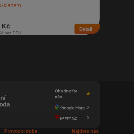
Na dota
Skladem
 Kč
279 Kč
Detail
Kč
231 Kč
Ohodnoťte
nás
ní
koda
Provozní doba
Najdete nás