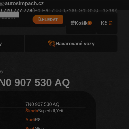
o@autosimpach.cz
Eur
0 720 777 778
(Po-Pá: 7:00-17:00, So: 8:00 - 12:00)
hlášení
HLEDAT
Košík
Kč
0
y
Havarované vozy
ay
N0 907 530 AQ
7N0 907 530 AQ
Škoda
Superb II
Yeti
Audi
R8
Seat
Altea