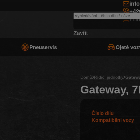
inf
+42
Při
Zavřít
Pneuservis
Ojeté voz
Domů
Řídící jednotky
Gatew
Gateway, 7
Číslo dílu
Kompatibilní vozy