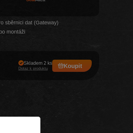
ro sběrnici dat (Gateway)
po montáži
Skladem 2 ks
Koupit
Dotaz k produktu