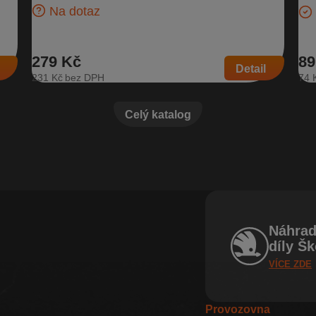
Na dotaz
279 Kč
89
Detail
231 Kč
74 
Celý katalog
Náhrad
díly Š
VÍCE ZDE
Provozovna