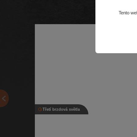
Tento we
Třetí brzdová světla
Třetí brzdové světlo, 3T9 945 097, Ško
Superb II kombi
Třetí brzdové světlo pro vozidla s typem karosérie k
| Číslo dílu: 3T9 945 097 | Kompatibilní vozy: Škoda