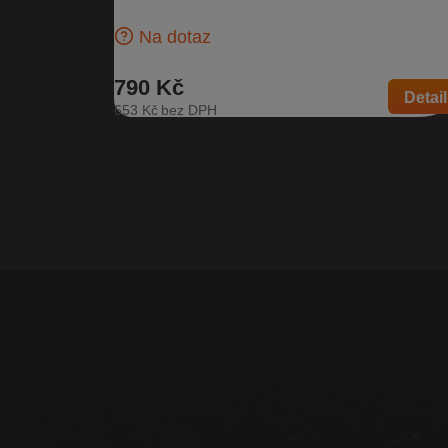
Superb II
Na dotaz
790 Kč
Detail
653 Kč