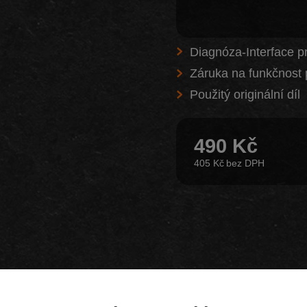
Diagnóza-Interface p
Záruka na funkčnost 
Použitý originální díl
490 Kč
405 Kč
Z našeho e-shopu