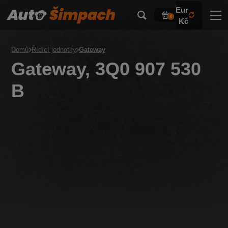
Eur
0
Kč
Domů
Řídící jednotky
Gateway
Gateway, 3Q0 907 530
B