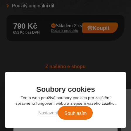
Použitý originální díl
790 Kč
Skladem 2 ks
Koupit
Dotaz k produktu
653 Kč
Z našeho e-shopu
Nejžádanější autodíly
Soubory cookies
Tento web používá soubory cookies pro zajištění
správného fungování webu a zlepšení vašeho zážitku.
Souhlasím
Nastavení