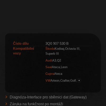
Číslo dílu
3Q0 907 530 B
Kompatibilní
Škoda
Kodiaq
Octavia III
vozy
Superb III
Audi
A3
Q2
Seat
Ateca
Leon
Cupra
Ateca
VW
Arteon
Crafter
Golf
▼
Diagnóza-Interface pro sběrnici dat (Gateway)
Záruka na funkčnost po montáži