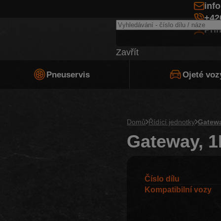
inf
+42
Při
Zavřít
Pneuservis
Ojeté voz
Domů
Řídící jednotky
Gatew
Gateway, 1
Číslo dílu
Kompatibilní vozy