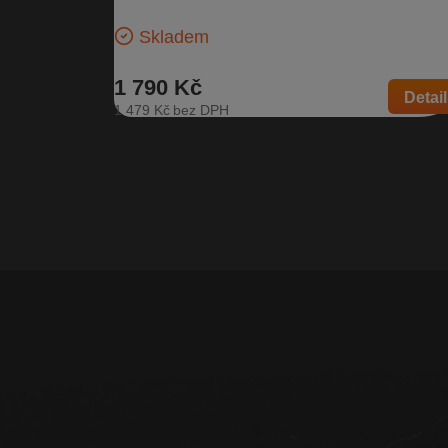
103 954 K…
Skladem
1 790 Kč
Detail
1 479 Kč