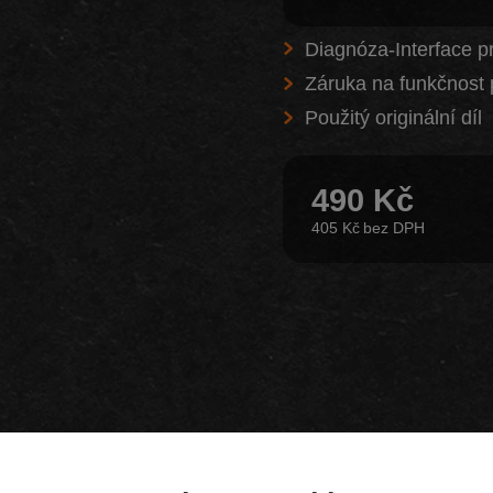
Diagnóza-Interface p
Záruka na funkčnost 
Použitý originální díl
490 Kč
405 Kč
Z našeho e-shopu