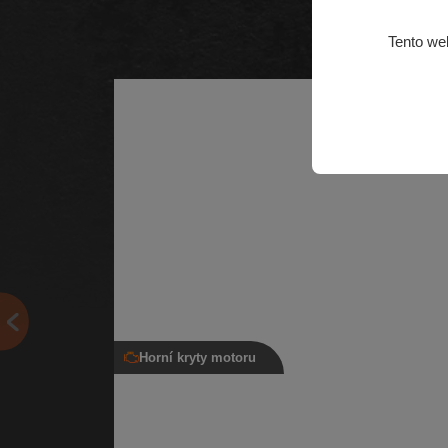
Tento we
Horní kryty motoru
Horní kryt motoru 05L 103 925 E, 05L 1
954 K, 2.0 TDI CR
Horní kryt motoru pro naftové motory: 2.0 TDI CR
Novější verze bez loga | Číslo dílu: 05L 103 925 E, 0