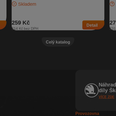
Skladem
259 Kč
27
Detail
214 Kč
231
Celý katalog
Náhrad
díly Š
VÍCE ZDE
Provozovna