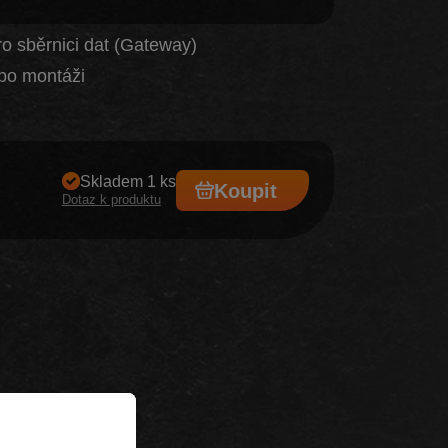
ro sběrnici dat (Gateway)
po montáži
Skladem 1 ks
Koupit
Dotaz k produktu