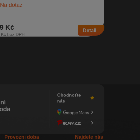
Na dotaz
Sklade
9 Kč
89 Kč
Detail
 Kč
74 Kč
Ohodnoťte
nás
ní
koda
Provozní doba
Najdete nás