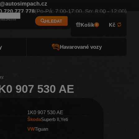
o@autosimpach.cz
Eur
0 720 777 778
(Po-Pá: 7:00-17:00, So: 8:00 - 12:00)
hlášení
HLEDAT
Košík
Kč
0
y
Havarované vozy
ay
K0 907 530 AE
1K0 907 530 AE
Škoda
Superb II
Yeti
VW
Tiguan