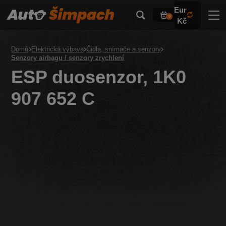
Eur
0
Kč
Domů
Elektrická výbava
Čidla, snímače a senzory
Senzory airbagu / senzory zrychlení
ESP duosenzor, 1K0
907 652 C