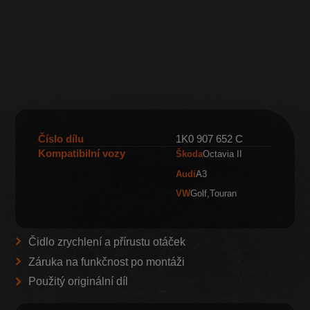
Číslo dílu
1K0 907 652 C
Kompatibilní vozy
Škoda
Octavia II
Audi
A3
VW
Golf
Touran
Čidlo zrychlení a přírustu otáček
Záruka na funkčnost po montáži
Použitý originální díl