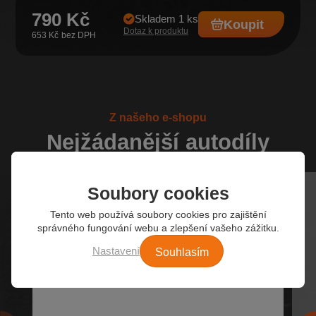
790 Kč
Skladem 1 ks
Koupit
Dotaz k produktu
653 Kč
Z našeho e-shopu
Nejžádanější autodíly
Soubory cookies
Tento web používá soubory cookies pro zajištění
správného fungování webu a zlepšení vašeho zážitku.
Souhlasím
Nastavení