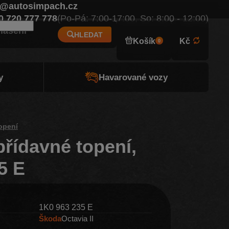
o@autosimpach.cz
Eur
0 720 777 778
(Po-Pá: 7:00-17:00, So: 8:00 - 12:00)
hlášení
HLEDAT
Košík
Kč
0
y
Havarované vozy
opení
přídavné topení,
5 E
1K0 963 235 E
Škoda
Octavia II