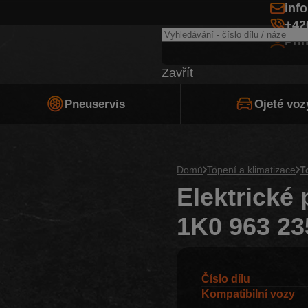
inf
+42
Při
Zavřít
Pneuservis
Ojeté voz
Domů
Topení a klimatizace
T
Elektrické 
1K0 963 23
Číslo dílu
Kompatibilní vozy