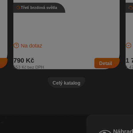
Třetí brzdová světla
1
Třetí brzdové světlo, 3T9 945 097, Škoda
Ho
Superb II kombi
95
slo
Třetí brzdové světlo pro vozidla s typem karosérie kombi
Hor
ozy:
| Číslo dílu: 3T9 945 097 | Kompatibilní vozy: Škoda
Nov
Superb II
103
Na dotaz
790 Kč
1 
Detail
653 Kč
1 4
Celý katalog
Náhrad