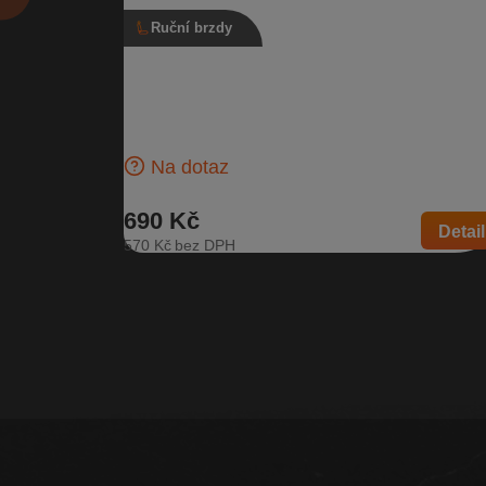
Ruční brzdy
Ruční brzda 5E0 711 301 D, 5E0 711 30
C, Škoda Octavia III, stav C
Kožená páka ruční brzdy Stav C - průměrný stav | Čí
dílu: 5E0 711 301 D, 5E0 711 301 C | Kompatibilní v
Škoda…
Na dotaz
690 Kč
Detail
570 Kč