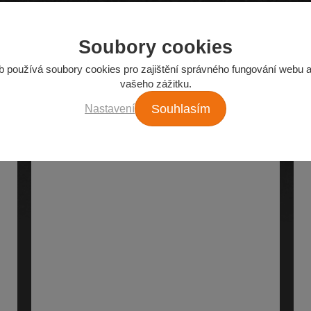
Soubory cookies
Z našeho e-shopu
b používá soubory cookies pro zajištění správného fungování webu a
vašeho zážitku.
Nejžádanější autodíly
Nastavení
Souhlasím