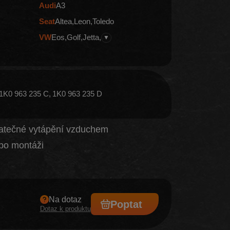
Audi
A3
Seat
Altea
Leon
Toledo
VW
Eos
Golf
Jetta
▼
1K0 963 235 C
1K0 963 235 D
datečné vytápění vzduchem
po montáži
Na dotaz
Poptat
Dotaz k produktu