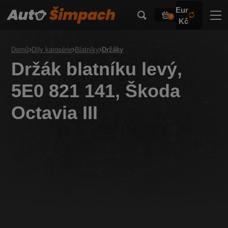
Eur
0
Kč
Domů
Díly karosérie
Blatníky
Držáky
Držák blatníku levý,
5E0 821 141, Škoda
Octavia III