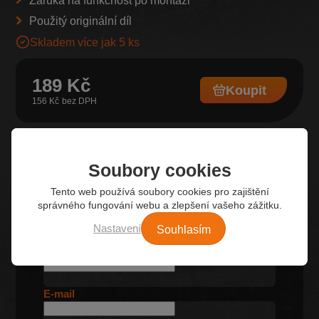
Záruka na funkčnost po montáži
Použitý originální díl
Skladem více jak 5 ks
189 Kč
Koupit
156 Kč
Soubory cookies
Tento web používá soubory cookies pro zajištění
správného fungování webu a zlepšení vašeho zážitku.
Kontaktní formulář
Souhlasím
Nastavení
Jméno
E-mail