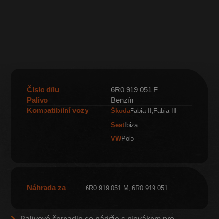
Číslo dílu
6R0 919 051 F
Palivo
Benzín
Kompatibilní vozy
Škoda
Fabia II
Fabia III
Seat
Ibiza
VW
Polo
Náhrada za
6R0 919 051 M
6R0 919 051
Palivové čerpadlo do nádrže s plovákem pro