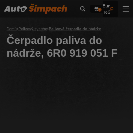
Eur
0
Kč
Domů
Palivový systém
Palivová čerpadla do nádrže
Čerpadlo paliva do
nádrže, 6R0 919 051 F