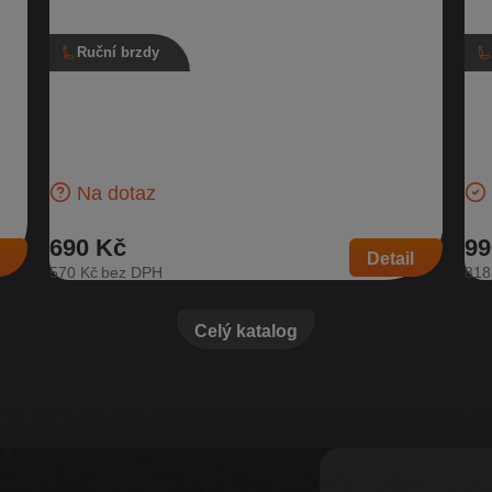
Ruční brzdy
Ruční brzda 5E0 711 301 D, 5E0 711 301
Kr
C, Škoda Octavia III, stav C
94
em
Kožená páka ruční brzdy Stav C - průměrný stav | Číslo
Kro
da
dílu: 5E0 711 301 D, 5E0 711 301 C | Kompatibilní vozy:
6Q0
Škoda…
Ško
Na dotaz
690 Kč
99
Detail
570 Kč
818
Celý katalog