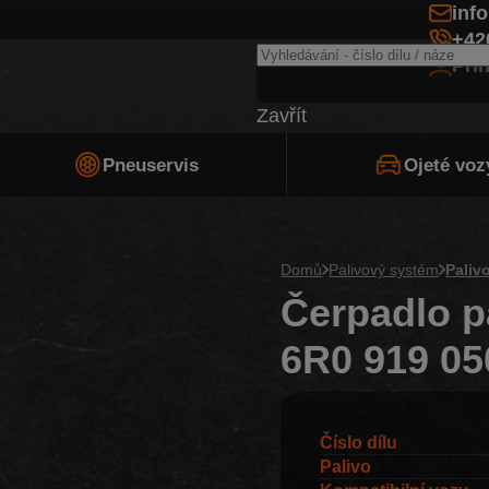
inf
+42
Při
Zavřít
Pneuservis
Ojeté voz
Domů
Palivový systém
Paliv
Čerpadlo p
6R0 919 0
Číslo dílu
Palivo