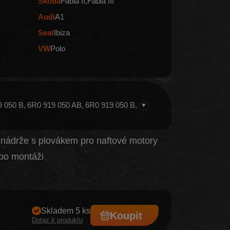
Škoda
Fabia II
Fabia III
Audi
A1
Seat
Ibiza
VW
Polo
9 050 B
6R0 919 050 AB
6R0 919 050 B
▼
 nádrže s plovákem pro naftové motory
po montáži
Skladem 5 ks
Koupit
Dotaz k produktu