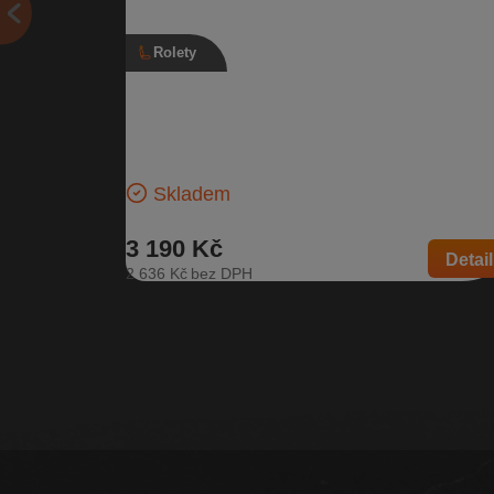
Rolety
Roleta kufru, 3V9 867 871 B, Škoda
Superb III
Roleta do zavazadlového prostoru pro vozidla s typ
karosérie kombi | Číslo dílu: 3V9 867 871 B | Náhra
za: 3V9 867…
Skladem
3 190 Kč
Detail
2 636 Kč