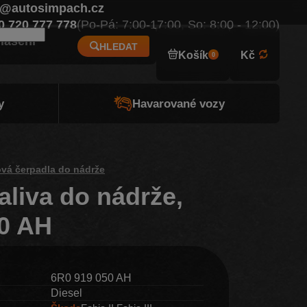
o@autosimpach.cz
Eur
0 720 777 778
(Po-Pá: 7:00-17:00, So: 8:00 - 12:00)
hlášení
HLEDAT
Košík
Kč
0
y
Havarované vozy
ová čerpadla do nádrže
aliva do nádrže,
50 AH
6R0 919 050 AH
Diesel