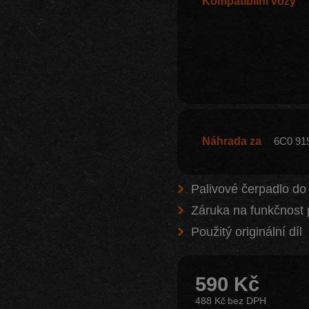
Kompatibilní vozy
Náhrada za
6C0 91
Palivové čerpadlo do
Záruka na funkčnost 
Použitý originální díl
590 Kč
488 Kč