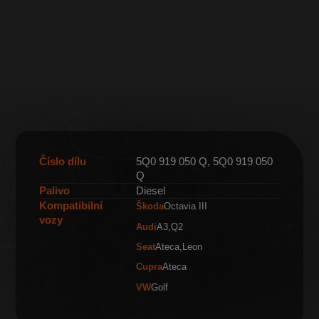
Číslo dílu
5Q0 919 050 Q, 5Q0 919 050
Q
Palivo
Diesel
Kompatibilní
Škoda
Octavia III
vozy
Audi
A3
Q2
Seat
Ateca
Leon
Cupra
Ateca
VW
Golf