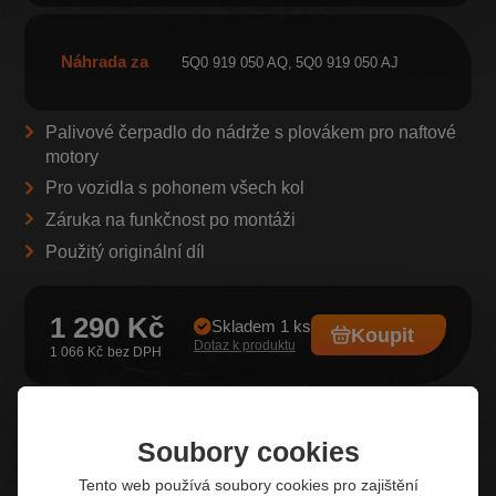
Náhrada za
5Q0 919 050 AQ
5Q0 919 050 AJ
Palivové čerpadlo do nádrže s plovákem pro naftové
motory
Pro vozidla s pohonem všech kol
Záruka na funkčnost po montáži
Použitý originální díl
1 290 Kč
Skladem 1 ks
Koupit
Dotaz k produktu
1 066 Kč
Soubory cookies
Z našeho e-shopu
Tento web používá soubory cookies pro zajištění