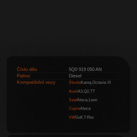
Číslo dílu
5Q0 919 050 AN
Palivo
Diesel
Kompatibilní vozy
Škoda
Karoq
Octavia III
Audi
A3
Q2
TT
Seat
Ateca
Leon
Cupra
Ateca
VW
Golf
T-Roc