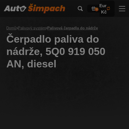
Eur
0
Kč
Domů
Palivový systém
Palivová čerpadla do nádrže
Čerpadlo paliva do
nádrže, 5Q0 919 050
AN, diesel