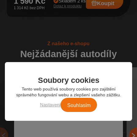
1 590 Kč
Skladem 2 ks
Koupit
Dotaz k produktu
1 314 Kč
Z našeho e-shopu
Nejžádanější autodíly
Soubory cookies
Tento web používá soubory cookies pro zajištění
správného fungování webu a zlepšení vašeho zážitku.
Souhlasím
Nastavení