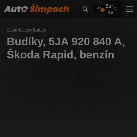
Eur
0
Kč
Domů
Interiér
Budíky
Budíky, 5JA 920 840 A,
Škoda Rapid, benzín