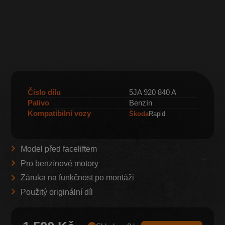
Číslo dílu
5JA 920 840 A
Palivo
Benzín
Kompatibilní vozy
Škoda
Rapid
Model před faceliftem
Pro benzínové motory
Záruka na funkčnost po montáži
Použitý originální díl