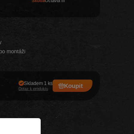
Škoda
Octavia III
y
po montáži
Skladem 1 ks
Koupit
Dotaz k produktu