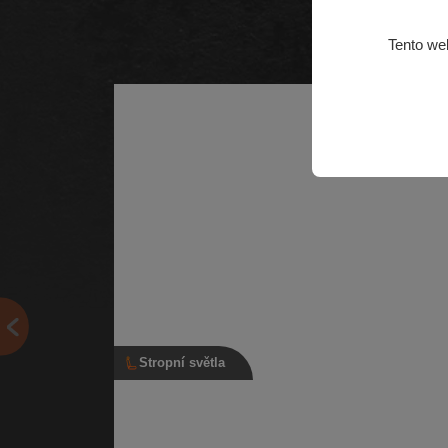
Tento we
Stropní světla
Stropní světlo, 3B0 947 105 C, šedé
Vnitřní světlo interiéru se světlem na čtení | Číslo díl
3B0 947 105 C | Kompatibilní vozy: Škoda Citigo, Š
Fabia…