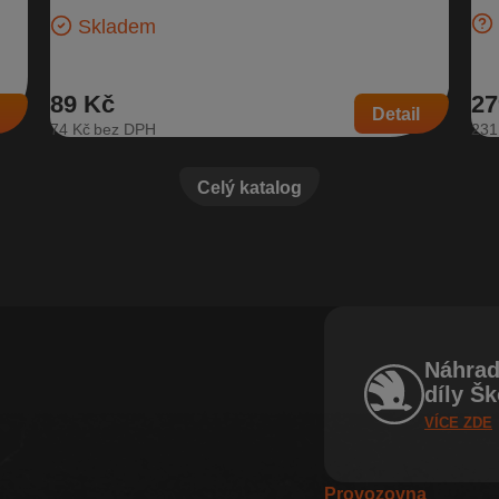
Kompatibilní vozy: Škoda Octavia II
Skladem
89 Kč
27
Detail
74 Kč
231
Celý katalog
Náhrad
díly Š
VÍCE ZDE
Provozovna