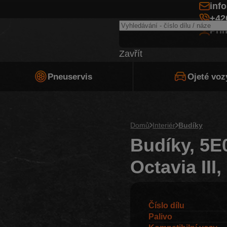
inf
+42
Při
Zavřít
Pneuservis
Ojeté voz
Domů
Interiér
Budíky
Budíky, 5E
Octavia III
Číslo dílu
Palivo