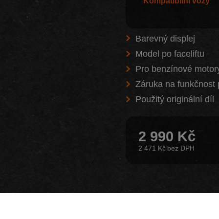
Kompatibilní vozy
Barevný displej
Model po faceliftu
Pro benzínové motor
Záruka na funkčnost 
Použitý originální díl
2 990 Kč
2 471 Kč
Z našeho e-shopu