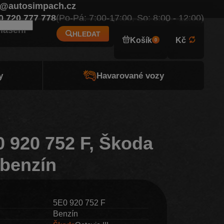
o@autosimpach.cz
Eur
0 720 777 778
(Po-Pá: 7:00-17:00, So: 8:00 - 12:00)
hlášení
HLEDAT
Košík
Kč
0
y
Havarované vozy
0 920 752 F, Škoda
, benzín
5E0 920 752 F
Benzín