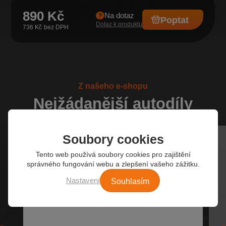
890 Kč
Na dotaz
Poptat
Dotaz k produktu
736 Kč
Z našeho e-shopu
Nejžádanější autodíly
Soubory cookies
Tento web používá soubory cookies pro zajištění
správného fungování webu a zlepšení vašeho zážitku.
Souhlasím
Nastavení