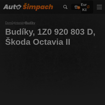
Eur
0
Kč
Domů
Interiér
Budíky
Budíky, 1Z0 920 803 D,
Škoda Octavia II