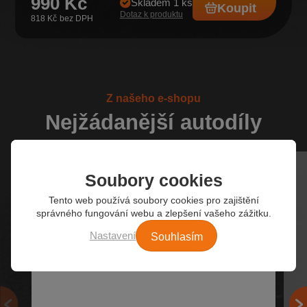
990 Kč
Skladem 1 ks
Koupit
Dotaz k produktu
818 Kč
Z našeho e-shopu
Nejžádanější autodíly
Soubory cookies
Tento web používá soubory cookies pro zajištění
správného fungování webu a zlepšení vašeho zážitku.
Souhlasím
Nastavení