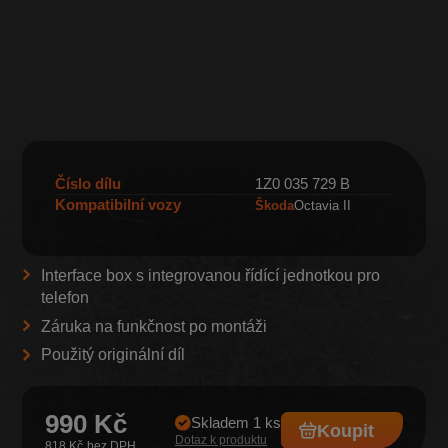
Číslo dílu
1Z0 035 729 B
Kompatibilní vozy
Škoda
Octavia II
Interface box s integrovanou řídící jednotkou pro
telefon
Záruka na funkčnost po montáži
Použitý originální díl
990 Kč
Skladem 1 ks
Koupit
Dotaz k produktu
818 Kč