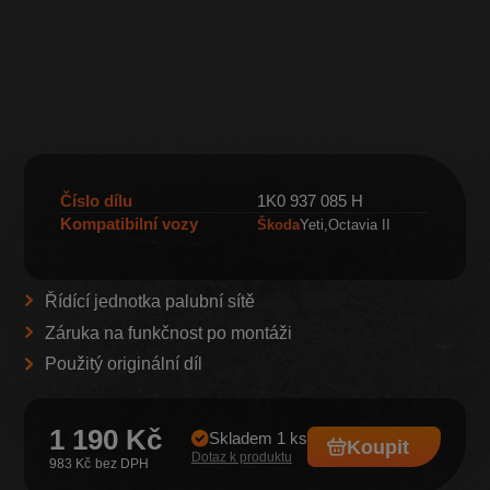
Číslo dílu
1K0 937 085 H
Kompatibilní vozy
Škoda
Yeti
Octavia II
Řídící jednotka palubní sítě
Záruka na funkčnost po montáži
Použitý originální díl
1 190 Kč
Skladem 1 ks
Koupit
Dotaz k produktu
983 Kč