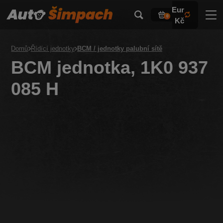
Eur
0
Kč
Domů
Řídící jednotky
BCM / jednotky palubní sítě
BCM jednotka, 1K0 937
085 H