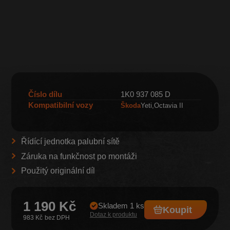
Číslo dílu
1K0 937 085 D
Kompatibilní vozy
Škoda
Yeti
Octavia II
Řídící jednotka palubní sítě
Záruka na funkčnost po montáži
Použitý originální díl
1 190 Kč
Skladem 1 ks
Koupit
Dotaz k produktu
983 Kč