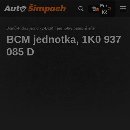
Eur
0
Kč
Domů
Řídící jednotky
BCM / jednotky palubní sítě
BCM jednotka, 1K0 937
085 D