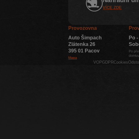
VÍCE ZDE
Provozovna
Pro
Auto Šimpach
Po -
Zlátenka 26
Sob
395 01 Pacov
Po pře
domluv
Mapa
VOP
GDPR
Cookies
Odsto