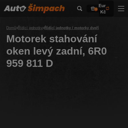
Eur
0
Kč
Domů
Řídící jednotky
Řídící jednotky / motorky dveří
Motorek stahování
oken levý zadní, 6R0
959 811 D