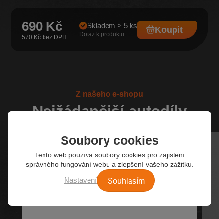
690 Kč
Skladem > 5 ks
Koupit
Dotaz k produktu
570 Kč
Z našeho e-shopu
Nejžádanější autodíly
Soubory cookies
Tento web používá soubory cookies pro zajištění
správného fungování webu a zlepšení vašeho zážitku.
Souhlasím
Nastavení