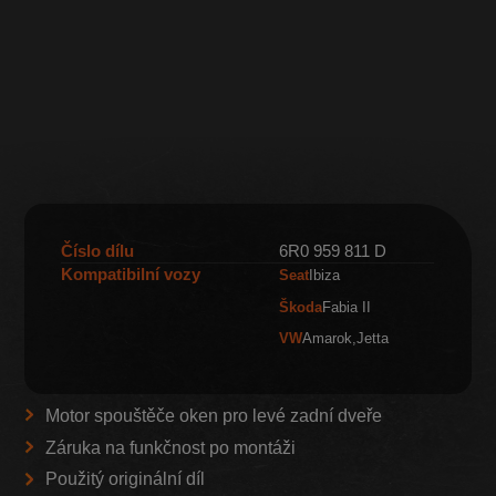
Číslo dílu
6R0 959 811 D
Kompatibilní vozy
Seat
Ibiza
Škoda
Fabia II
VW
Amarok
Jetta
Motor spouštěče oken pro levé zadní dveře
Záruka na funkčnost po montáži
Použitý originální díl