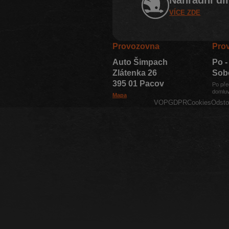
VÍCE ZDE
Provozovna
Pro
Auto Šimpach
Po -
Zlátenka 26
Sob
395 01 Pacov
Po pře
domluv
Mapa
VOP
GDPR
Cookies
Odsto